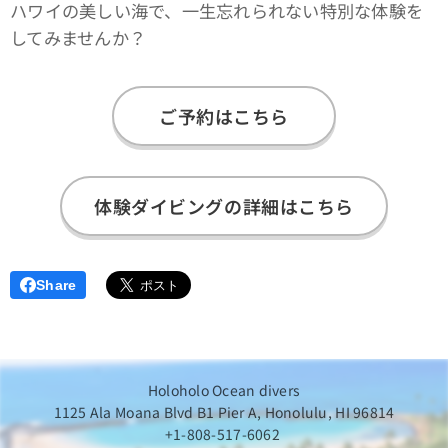
ハワイの美しい海で、一生忘れられない特別な体験を
してみませんか？
ご予約はこちら
体験ダイビングの詳細はこちら
Share
Holoholo Ocean divers
1125 Ala Moana Blvd B1 Pier A, Honolulu, HI 96814
+1-808-517-6062