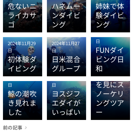
危ないニ
ハネムー
姉妹で体
ライカサ
ンダイビ
験ダイビ
ゴ
ング
ング
2024年11月24
日
2024年11月29
2024年11月27
FUNダイ
日
日
初体験ダ
日米混合
ビング日
2024年11月21
イビング
グループ
和
日
ウミガメ
2024年11月22
2024年11月21
を見にス
日
日
鯨の潮吹
ヨスジフ
ノーケリ
き見れま
エダイが
ングツア
した
いっぱい
ー
前の記事