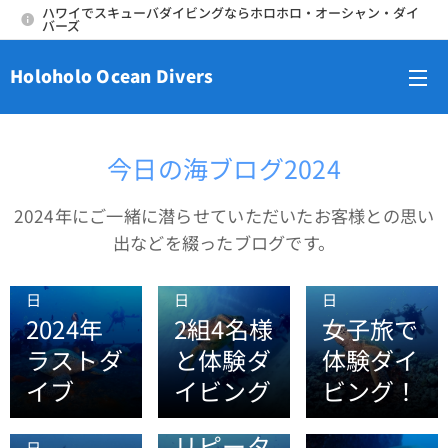
ハワイでスキューバダイビングならホロホロ・オーシャン・ダイ
バーズ
Holoholo Ocean Divers
メニュー
今日の海ブログ2024
2024年にご一緒に潜らせていただいたお客様との思い
出などを綴ったブログです。
2024年12月31
2024年12月30
2024年12月29
日
日
日
2024年
2組4名様
女子旅で
ラストダ
と体験ダ
体験ダイ
イブ
イビング
ビング！
2024年12月27
日
2024年12月28
リピータ
日