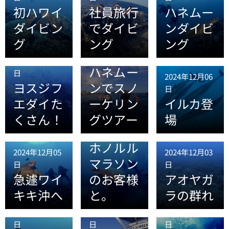
初ハワイ
社員旅行
ハネムー
ダイビン
でダイビ
ンダイビ
グ
ング
ング
2024年12月06
日
2024年12月07
ハネムー
日
2024年12月06
ヨスジフ
ンでスノ
日
エダイた
ーケリン
イルカ登
くさん！
グツアー
場
2024年12月04
日
ホノルル
2024年12月05
2024年12月03
マラソン
日
日
急遽ワイ
のお客様
アオヤガ
キキ沖へ
と。
ラの群れ
2024年12月02
2024年12月01
2024年11月30
日
日
日