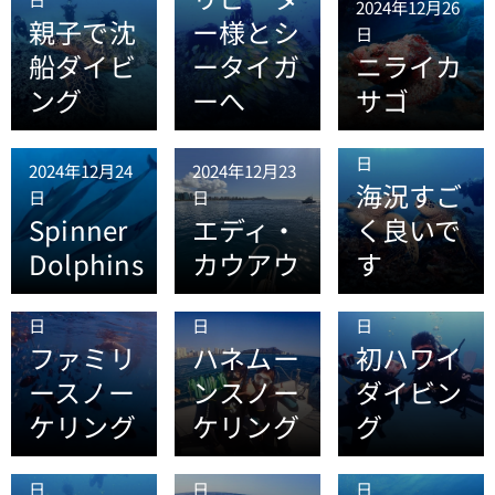
2024年12月26
親子で沈
ー様とシ
日
船ダイビ
ータイガ
ニライカ
ング
ーへ
サゴ
2024年12月21
日
2024年12月24
2024年12月23
海況すご
日
日
Spinner
エディ・
く良いで
Dolphins
カウアウ
す
2024年12月18
2024年12月16
2024年12月16
日
日
日
ファミリ
ハネムー
初ハワイ
ースノー
ンスノー
ダイビン
ケリング
ケリング
グ
2024年12月15
2024年12月12
2024年12月10
日
日
日