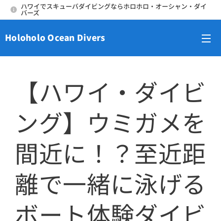
ハワイでスキューバダイビングならホロホロ・オーシャン・ダイ
バーズ
Holoholo Ocean Divers
メニュー
【ハワイ・ダイビ
ング】ウミガメを
間近に！？至近距
離で一緒に泳げる
ボート体験ダイビ