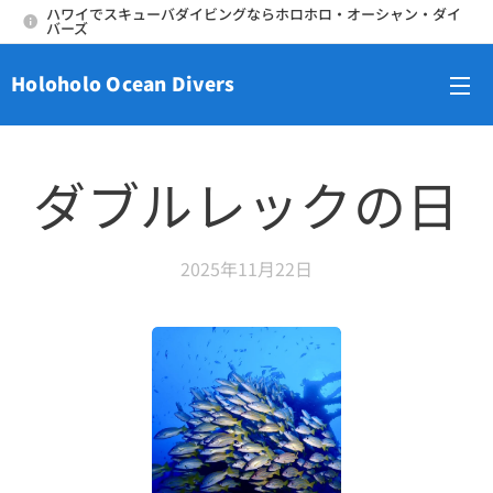
ハワイでスキューバダイビングならホロホロ・オーシャン・ダイ
バーズ
Holoholo Ocean Divers
メニュー
ダブルレックの日
2025年11月22日