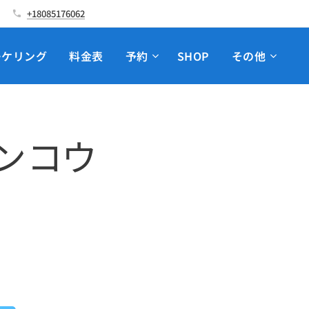
+18085176062
ーケリング
料金表
予約
SHOP
その他
ンコウ