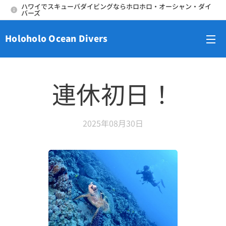
ハワイでスキューバダイビングならホロホロ・オーシャン・ダイ
バーズ
Holoholo Ocean Divers
メニュー
連休初日！
2025年08月30日