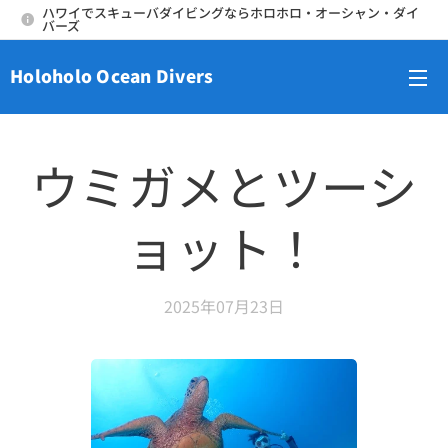
ハワイでスキューバダイビングならホロホロ・オーシャン・ダイ
バーズ
Holoholo Ocean Divers
メニュー
ウミガメとツーシ
ョット！
2025年07月23日