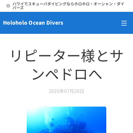
ハワイでスキューバダイビングならホロホロ・オーシャン・ダイ
バーズ
Holoholo Ocean Divers
メニュー
リピーター様とサ
ンペドロへ
2025年07月20日