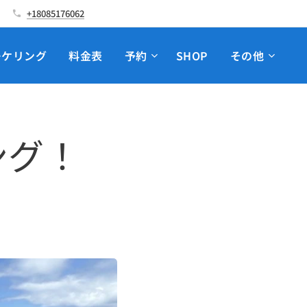
+18085176062
ーケリング
料金表
予約
SHOP
その他
ング！