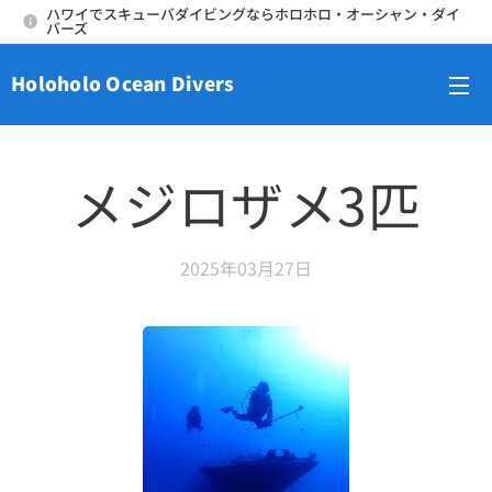
ハワイでスキューバダイビングならホロホロ・オーシャン・ダイ
バーズ
Holoholo Ocean Divers
メニュー
メジロザメ3匹
2025年03月27日