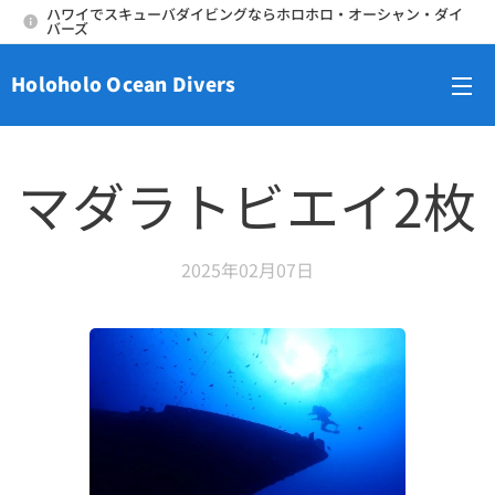
ハワイでスキューバダイビングならホロホロ・オーシャン・ダイ
バーズ
Holoholo Ocean Divers
メニュー
マダラトビエイ2枚
2025年02月07日