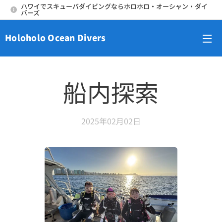
ハワイでスキューバダイビングならホロホロ・オーシャン・ダイ
バーズ
Holoholo Ocean Divers
メニュー
船内探索
2025年02月02日