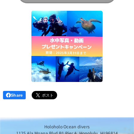
Share
Holoholo Ocean divers
1125 Ala Moana Blvd B1 Pier A, Honolulu, HI 96814