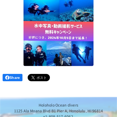
Share
Holoholo Ocean divers
1125 Ala Moana Blvd B1 Pier A, Honolulu, HI 96814
+1-808-517-6062