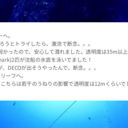
ーへ。
へ潜ろうとトライしたら、激流で断念。。。
弱かったので、安心して潜れました。透明度は35m以
 Shark)2匹が沈船の水底を泳いでました！
、DECOが出そうやったんで、断念。。。
スリーフへ。
。こちらは若干のうねりの影響で透明度は12mくらいで