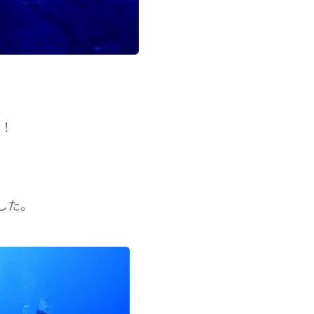
上！
した。