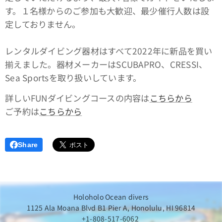
す。１名様からのご参加も大歓迎、最少催行人数は設
定しておりません。
レンタルダイビング器材はすべて2022年に新品を買い
揃えました。器材メーカーはSCUBAPRO、CRESSI、
Sea Sportsを取り扱いしています。
詳しいFUNダイビングコースの内容は
こちらから
ご予約は
こちらから
Share
Holoholo Ocean divers
1125 Ala Moana Blvd B1 Pier A, Honolulu, HI 96814
+1-808-517-6062