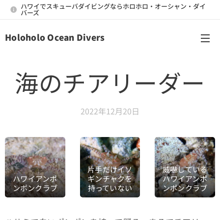
ハワイでスキューバダイビングならホロホロ・オーシャン・ダイ
バーズ
Holoholo Ocean Divers
メニュー
海のチアリーダー
2022年12月20日
片手だけイソ
威嚇している
ハワイアンポ
ギンチャクを
ハワイアンポ
ンポンクラブ
持っていない
ンポンクラブ